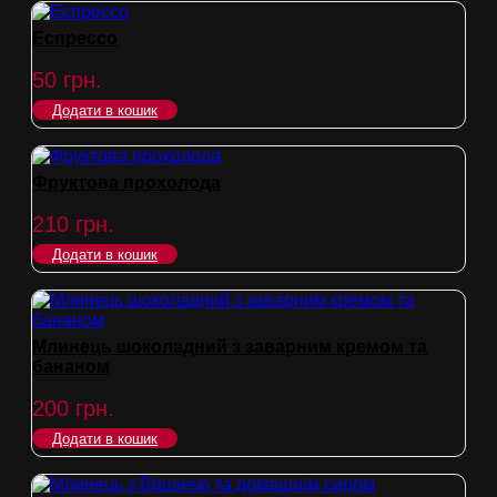
Еспрессо
50
грн.
Додати в кошик
Фруктова прохолода
210
грн.
Додати в кошик
Млинець шоколадний з заварним кремом та
бананом
200
грн.
Додати в кошик