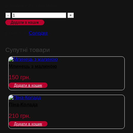
В наявності різні смаки
Трайфл
Додати в кошик
кількість
Категорія:
Солодке
Супутні товари
Млинець з малиною
150
грн.
Додати в кошик
Піна-Колада
210
грн.
Додати в кошик