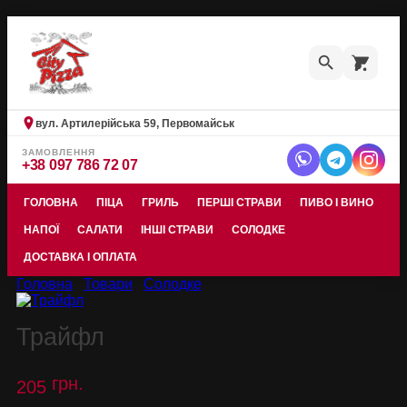
Skip
to
content
вул. Артилерійська 59, Первомайськ
ЗАМОВЛЕННЯ
+38 097 786 72 07
ГОЛОВНА
ПІЦА
ГРИЛЬ
ПЕРШІ СТРАВИ
ПИВО І ВИНО
НАПОЇ
САЛАТИ
ІНШІ СТРАВИ
СОЛОДКЕ
ДОСТАВКА І ОПЛАТА
Головна
/
Товари
/
Солодке
Трайфл
грн.
205