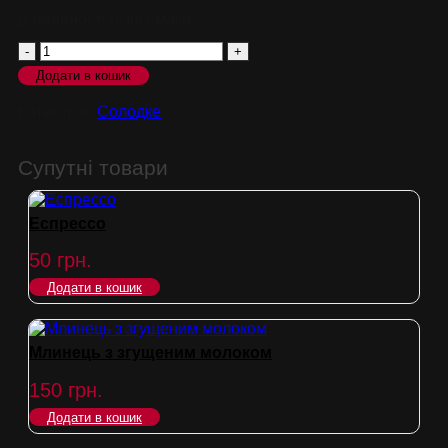
В наявності різні смаки
Чізкейк
Додати в кошик
кількість
Категорія:
Солодке
Супутні товари
Еспрессо
50
грн.
Додати в кошик
Млинець з згущеним молоком
150
грн.
Додати в кошик