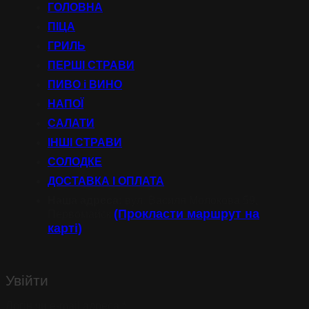
ГОЛОВНА
ПІЦА
ГРИЛЬ
ПЕРШІ СТРАВИ
ПИВО і ВИНО
НАПОЇ
САЛАТИ
ІНШІ СТРАВИ
СОЛОДКЕ
ДОСТАВКА І ОПЛАТА
Наша адреса:
вул. Василя Молокова 59,
(Прокласти маршрут на
Первомайск
карті)
Увійти
Обов’язкове
Логін чи e-mail адреса
*