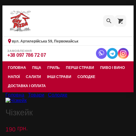
Skip
to
content
вул. Артилерійська 59, Первомайськ
ЗАМОВЛЕННЯ
+38 097 786 72 07
ГОЛОВНА
ПІЦА
ГРИЛЬ
ПЕРШІ СТРАВИ
ПИВО І ВИНО
НАПОЇ
САЛАТИ
ІНШІ СТРАВИ
СОЛОДКЕ
ДОСТАВКА І ОПЛАТА
Головна
/
Товари
/
Солодке
Чізкейк
грн.
190