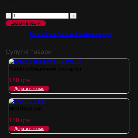
Пепсі-250мл
Пепсі-250мл
Додати в кошик
кількість
Категорія:
Напої б.алк.(великий вибір в піцерії)
Супутні товари
Sandora Вишневий нектар 1л
180
грн.
Додати в кошик
МОХІТО б.алк.
150
грн.
Додати в кошик