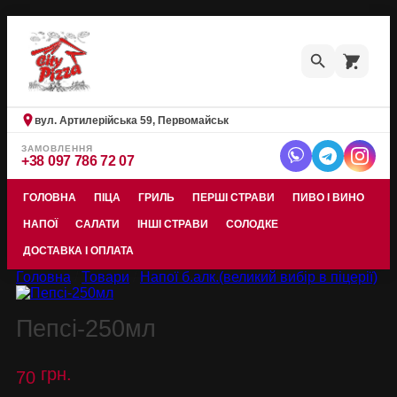
Skip
to
content
вул. Артилерійська 59, Первомайськ
ЗАМОВЛЕННЯ
+38 097 786 72 07
ГОЛОВНА
ПІЦА
ГРИЛЬ
ПЕРШІ СТРАВИ
ПИВО І ВИНО
НАПОЇ
САЛАТИ
ІНШІ СТРАВИ
СОЛОДКЕ
ДОСТАВКА І ОПЛАТА
Головна
/
Товари
/
Напої б.алк.(великий вибір в піцерії)
Пепсі-250мл
грн.
70