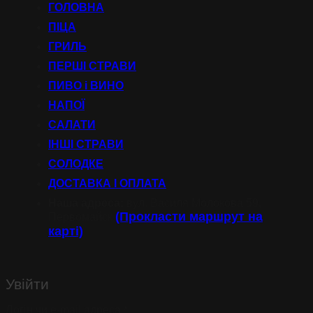
ГОЛОВНА
ПІЦА
ГРИЛЬ
ПЕРШІ СТРАВИ
ПИВО і ВИНО
НАПОЇ
САЛАТИ
ІНШІ СТРАВИ
СОЛОДКЕ
ДОСТАВКА І ОПЛАТА
Наша адреса:
вул. Василя Молокова 59,
(Прокласти маршрут на
Первомайск
карті)
Увійти
Обов’язкове
Логін чи e-mail адреса
*